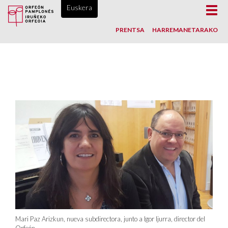
IRUÑEKO ORFEOIA, 1865AZ GEROZTIK
Euskera
Toggl
navig
PRENTSA
HARREMANETARAKO
Mari Paz Arizkun, nueva subdirectora, junto a Igor Ijurra, director del