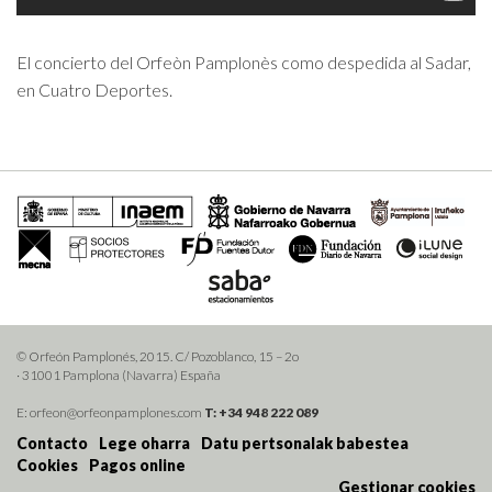
El concierto del Orfeòn Pamplonès como despedida al Sadar,
en Cuatro Deportes.
© Orfeón Pamplonés, 2015. C/ Pozoblanco, 15 – 2o
· 31001 Pamplona (Navarra) España
E: orfeon@orfeonpamplones.com
T: +34 948 222 089
Contacto
Lege oharra
Datu pertsonalak babestea
Cookies
Pagos online
Gestionar cookies