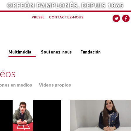
ORFEÓN PAMPLONÉS, DEPUIS 1865
PRESSE
CONTACTEZ-NOUS
Multimédia
Soutenez-nous
Fundación
éos
iones en medios
Videos propios