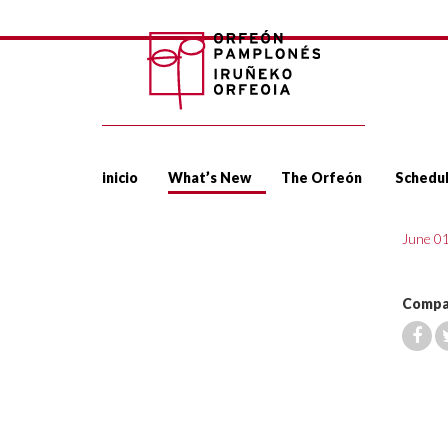
inicio
What’s New
The Orfeón
Schedu
June 0
Compar