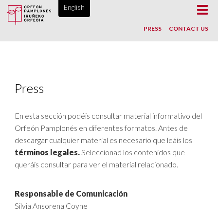
ORFEÓN PAMPLONÉS, SINCE 1865
English
Toggl
navig
PRESS
CONTACT US
Press
En esta sección podéis consultar material informativo del
Orfeón Pamplonés en diferentes formatos. Antes de
descargar cualquier material es necesario que leáis los
términos legales
.
Seleccionad los contenidos que
queráis consultar para ver el material relacionado.
Responsable de Comunicación
Silvia Ansorena Coyne