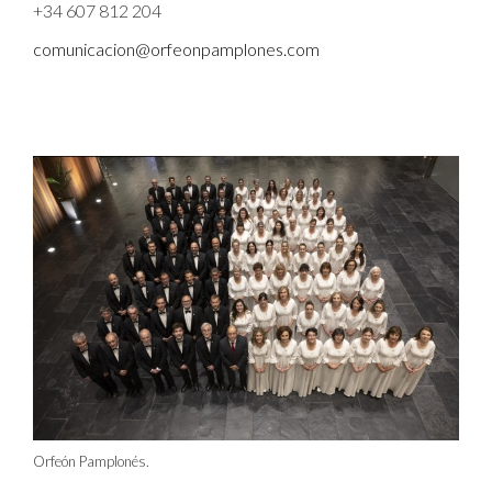
+34 607 812 204
comunicacion@orfeonpamplones.com
Orfeón Pamplonés.