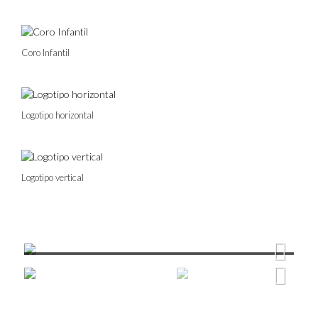
Coro Infantil
Logotipo horizontal
Logotipo vertical
Viaje en tren, 1927
O
Next
Next