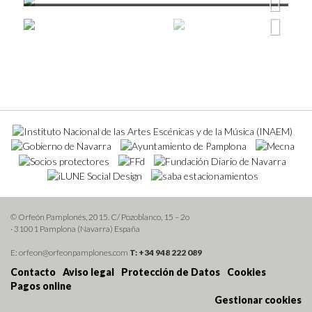
Next
Next
© Orfeón Pamplonés, 2015. C/ Pozoblanco, 15 – 2o
· 31001 Pamplona (Navarra) España
E: orfeon@orfeonpamplones.com
T: +34 948 222 089
Contacto
Aviso legal
Protección de Datos
Cookies
Pagos online
Gestionar cookies