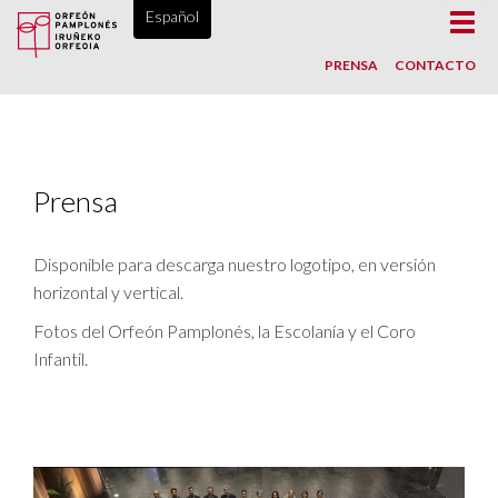
ORFEÓN PAMPLONÉS, DESDE 1865
Español
Toggl
navig
PRENSA
CONTACTO
Prensa
Disponible para descarga nuestro logotipo, en versión
horizontal y vertical.
Fotos del Orfeón Pamplonés, la Escolanía y el Coro
Infantil.