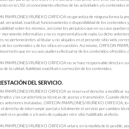
uesto en la LSSI, el conocimiento efectivo de las actividades y/o contenidos 
PAMPLONES/IRUÑEKO ORFEIOA no garantiza de ninguna forma la precisión, 
dad, veracidad, exactitud, funcionamiento o disponibilidad de los contenidos 
abilidad sobre los mismos, así como los perjuicios que en su caso puedan c
r meramente informativo y no es representativa de nada. Lo dicho anteriorm
es no pertenecientes al titular u no alojados en el presente sitio web, corr
res de los contenidos y de los sitios en cuestión. Así mismo, ORFEON 
 incorrecto que en su caso pudiera efectuarse de los contenidos ofrecidos, 
 PAMPLONES/IRUÑEKO ORFEIOA no se hace responsable directa o subsi
e de la calidad, fiabilidad, exactitud o corrección de los contenidos.
PRESTACIÓN DEL SERVICIO.
 PAMPLONES/IRUÑEKO ORFEIOA se reserva el derecho a modificar sus pro
trados y las características técnicas de acceso y transmisión. Cuando dic
nes anteriores instaladas, ORFEON PAMPLONES/IRUÑEKO ORFEIOA, lo comu
 el derecho de interrumpir parcial o totalmente el servicio por cambios téc
 web si es posible o a través de cualquier otro sitio habilitado al efecto.
PAMPLONES/IRUÑEKO ORFEIOA velará, en la medida de lo posible, por la 