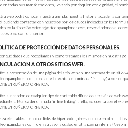
te en todas sus manifestaciones, llevando por doquier, con dignidad, el no
tra web podrá conocer nuestra agenda, nuestra historia, acceder a conteni
ad, pudiendo contactar con nosotros por los cauces indicados en los formul
nico en la dirección orfeon@orfeonpamplones.com, reservándonos el derec
nados o no con lo anterior.
POLÍTICA DE PROTECCIÓN DE DATOS PERSONALES.
eer qué datos que recopilamos y cómo tratamos los mismos en nuestra
pol
VINCULACION A OTROS SITIOS WEB.
íbe la presentación de una página del sitio web en una ventana de un sitio we
eonpamplones.com, mediante la técnica denominada "framing", a no ser q
ONES/IRUÑEKO ORFEIOA.
íbe la inserción de cualquier tipo de contenido difundido a través de web w
ediante la técnica denominada "in line linking", si ello, no cuenta con el 
ONES/IRUÑEKO ORFEIOA.
riza el establecimiento de links de hipertexto (hipervínculos) en otros sitios
eonpamplones.com, o en su caso, a cualquier otra página interna (“deep link