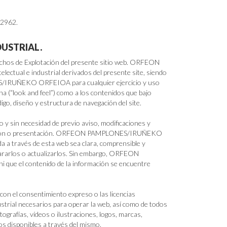
 2962.
DUSTRIAL.
os de Explotación del presente sitio web. ORFEON
ual e industrial derivados del presente site, siendo
ES/IRUÑEKO ORFEIOA para cualquier ejercicio y uso
na (“look and feel”) como a los contenidos que bajo
digo, diseño y estructura de navegación del site.
n necesidad de previo aviso, modificaciones y
iguración o presentación. ORFEON PAMPLONES/IRUÑEKO
a a través de esta web sea clara, comprensible y
epararlos o actualizarlos. Sin embargo, ORFEON
que el contenido de la información se encuentre
el consentimiento expreso o las licencias
strial necesarios para operar la web, así como de todos
ografías, vídeos o ilustraciones, logos, marcas,
ios disponibles a través del mismo.