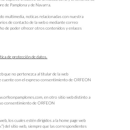
mbre de Pamplona y de Navarra.
do multimedia, noticas relacionadas con nuestra
arios de contacto de la web o mediante correo
ho de poder ofrecer otros contenidos y enlaces
ítica de protección de datos.
b que no pertenezca al titular de la web
ue cuente con el expreso consentimiento de ORFEON
ww.orfeonpamplones.com, en otro sitio web distinto a
expreso consentimiento de ORFEON
 web, los cuales estén dirigidos a la home page web
”) del sitio web, siempre que las correspondientes