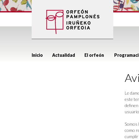
Inicio
Actualidad
El orfeón
Programaci
Avi
Le damo
este te
definen
usuario
Somos 
como re
cumplir