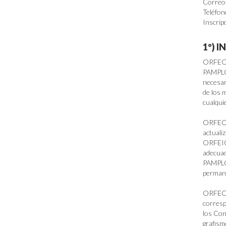
Correo
Teléfon
Inscrip
1º) 
ORFEON
PAMPLON
necesar
de los 
cualqui
ORFEON
actuali
ORFEIOA
adecuad
PAMPLON
permane
ORFEON
corresp
los Con
grafism