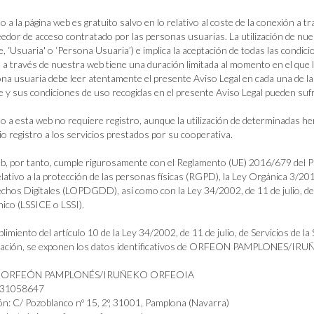
so a la página web es gratuito salvo en lo relativo al coste de la conexión a
eedor de acceso contratado por las personas usuarias. La utilización de nue
e, ‘Usuaria' o ‘Persona Usuaria’) e implica la aceptación de todas las condici
o a través de nuestra web tiene una duración limitada al momento en el que
ona usuaria debe leer atentamente el presente Aviso Legal en cada una de las
e y sus condiciones de uso recogidas en el presente Aviso Legal pueden sufr
so a esta web no requiere registro, aunque la utilización de determinadas 
io registro a los servicios prestados por su cooperativa.
b, por tanto, cumple rigurosamente con el Reglamento (UE) 2016/679 del P
lativo a la protección de las personas físicas (RGPD), la Ley Orgánica 3/20
chos Digitales (LOPDGDD), así como con la Ley 34/2002, de 11 de julio, de 
nico (LSSICE o LSSI).
limiento del artículo 10 de la Ley 34/2002, de 11 de julio, de Servicios de l
uación, se exponen los datos identificativos de ORFEON PAMPLONES/
ar: ORFEÓN PAMPLONÉS/IRUÑEKO ORFEOIA
-31058647
ón: C/ Pozoblanco nº 15, 2º, 31001, Pamplona (Navarra)