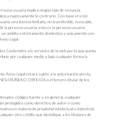
ersona usuaria implica ningún tipo de renuncia,
tablezca expresamente lo contrario. Con base en este
una licencia limitada, no transferible, revocable,
o de la persona usuaria, esto es la persona usuaria
de un ámbito estrictamente doméstico y únicamente con
Aviso Legal.
los Contenidos y/o servicios de la web por lo que queda
ribuir por cualquier medio y bajo cualquier forma la
e Aviso Legal estará sujeto a la autorización previa,
ONES/IRUÑEKO ORFEIOA o el tercero titular de los
enador, códigos fuente y, en general, cualquier
están protegidos como derechos de autor o como
rmativa en materia de propiedad intelectual o industrial.
alquier otro crédito que identifique a los titulares de