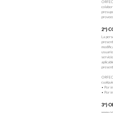
ORFEON
colabor
presupo
provee
2º) 
La pers
presente
modifica
usuario
servici
aplicab
present
ORFEON
cualqui
•
Por i
•
Por in
3º) 
www.orf