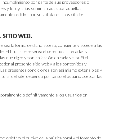
umplimiento por parte de sus proveedores o
nes y fotografías suministradas por aquellos,
mente cedidos por sus titulares a los citados
 SITIO WEB.
e sea la forma de dicho acceso, consiente y accede a las
e. El titular se reserva el derecho a alterarlas y
s que rigen y son aplicación en cada visita. Si el
ceder al presente sitio web y a los contenidos y
. Las presentes condiciones son así mismo extensibles y
tular del site, debiendo por tanto el usuario aceptar las
almente o definitivamente a los usuarios en
 objetivo el cultivo de la música coral y el fomento de