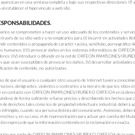
 aparezcan en una ventana completa y bajo sus respectivas direcciones IP, 
 al establecer el hipervínculo a web site.
RESPONSABILIDADES.
uarios se comprometen a hacer un uso adecuado de los contenidos y
 través de su sitio web y a no emplearlos para (I) incurrir en actividades ilíci
fundir contenidos o propaganda de carácter racista, xenófobo, pornográfico-il
os humanos; (III) provocar daños en los sistemas informáticos de O
ores; (IV) introducir o difundir en la red de ORFEON PAMPLONES/IRUÑE
s que sean susceptibles de provocar los daños, (V) desarrollar actividades 
ficación de contenido, no autorizadas.
aso de que el usuario o cualquier otro usuario de Internet tuviera conocimie
s, nocivos, denigrantes, violentos o contrarios a la moral o de que los sitio
 en contacto con ORFEON PAMPLONES/IRUÑEKO ORFEIOA en la dirección de
icándose de forma suficiente si fuese preciso y describiendo los hechos que 
ón de derechos tales como los de propiedad intelectual e industrial, deberá a
 infringido, cuando sea persona distinta del comunicante. Asimismo, deberá ap
derechos y, en su caso, el de representación para actuar por cuenta del titu
ción expresa de que la información contenida en la reclamación es exacta.
epción por parte de ORFEON PAMPLONES/IRUÑEKO ORFEIOA de la comunica