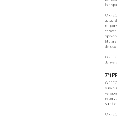
lo disp
ORFEON 
actuali
respons
carácte
opinion
titula
del uso
ORFEON
derivars
7º) 
ORFEON
suminis
versio
reserva
su sitio
ORFEON 