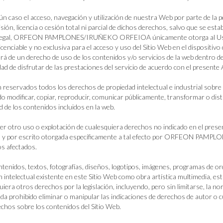
ún caso el acceso, navegación y utilización de nuestra Web por parte de la p
sión, licencia o cesión total ni parcial de dichos derechos, salvo que se es
egal, ORFEON PAMPLONES/IRUÑEKO ORFEIOA únicamente otorga al Usuario 
icenciable y no exclusiva para el acceso y uso del Sitio Web en el dispositiv
rá de un derecho de uso de los contenidos y/o servicios de la web dentro 
idad de disfrutar de las prestaciones del servicio de acuerdo con el presente 
reservados todos los derechos de propiedad intelectual e industrial sobre 
do modificar, copiar, reproducir, comunicar públicamente, transformar o dist
ad de los contenidos incluidos en la web.
er otro uso o explotación de cualesquiera derechos no indicado en el present
 y por escrito otorgada específicamente a tal efecto por ORFEON PAMPL
s afectados.
tenidos, textos, fotografías, diseños, logotipos, imágenes, programas de ord
n intelectual existente en este Sitio Web como obra artística multimedia, 
uiera otros derechos por la legislación, incluyendo, pero sin limitarse, la no
eda prohibido eliminar o manipular las indicaciones de derechos de autor o cu
echos sobre los contenidos del Sitio Web.