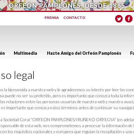
ORFEÓN PAMPLONÉS, DESDE 1865
PRENSA
CONTACTO
ón
Multimedia
Hazte Amigo del Orfeón Pamplonés
F
so legal
s la bienvenida a nuestra web y le agradecemos su interés por leer las con
ma puede no ser su preferido, pero es importante que conozca toda la inform
 las relaciones entre las personas usuarias de nuestra web y nuestra asoc
 es importante que conozca estos términos antes de continuar su navegac
la Sociedad Coral “ORFEON PAMPLONES/IRUÑEKO ORFEOIA” (en ad
sponsable de esta web, nos comprometemos a procesar la información de lo
 con los requisitos nacionales y europeos que regulan la recopilación y uso