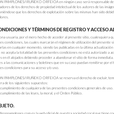
 PAMPLONES/IRUÑEKO ORFEIOA en ningún caso será responsable del inc
adores de los derechos de propiedad intelectual de los autores de las imáge
niéndose que los derechos de explotación sobre las mismas han sido debida
dores.
CONDICIONES Y TÉRMINOS DE REGISTRO Y ACCESO AL
ona usuaria, por el mero hecho de acceder al presente sitio, cualesquiera qu
s condiciones, las cuales marcarán el régimen de utilización del presente sit
rlas en cualquier momento, siendo las publicadas en la última actualización la
 no acepta la totalidad de las presentes condiciones no está autorizado a ac
os en él alojados debiendo proceder a abandonar el sitio de forma inmediata
les a las comunicaciones y boletines que en su caso puedan remitirse por el ti
es condiciones para su acceso y/o uso.
 PAMPLONES/IRUÑEKO ORFEIOA se reserva el derecho de excluir, tempor
era de los siguientes supuestos:
ncumplimiento de cualquiera de las presentes condiciones generales de uso.
cumplimiento de las leyes, la moral, y el Orden Público.
OBJETO.
eonpamplones.com es la web oficial de nuestra sociedad coral que tiene como