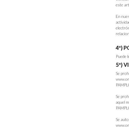
este ar
En nues
activid
electró
relacio
4º) 
Puede l
5º) 
Se proh
www.orf
PAMPL
Se proh
aquel m
PAMPL
Se auto
www.orf