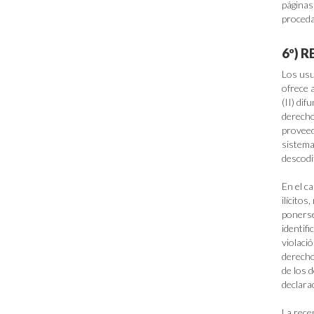
páginas
proceda
6º) 
Los us
ofrece a
(II) di
derech
proveed
sistema
descodi
En el c
ilícito
ponerse
identif
violaci
derecho
de los 
declara
La rec