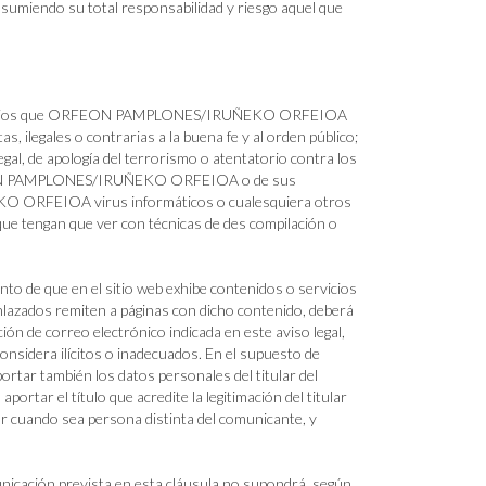
asumiendo su total responsabilidad y riesgo aquel que
 servicios que ORFEON PAMPLONES/IRUÑEKO ORFEIOA
tas, ilegales o contrarias a la buena fe y al orden público;
egal, de apología del terrorismo o atentatorio contra los
RFEON PAMPLONES/IRUÑEKO ORFEIOA o de sus
KO ORFEIOA virus informáticos o cualesquiera otros
que tengan que ver con técnicas de des compilación o
nto de que en el sitio web exhibe contenidos o servicios
s enlazados remiten a páginas con dicho contenido, deberá
 correo electrónico indicada en este aviso legal,
considera ilícitos o inadecuados. En el supuesto de
portar también los datos personales del titular del
ortar el título que acredite la legitimación del titular
lar cuando sea persona distinta del comunicante, y
ción prevista en esta cláusula no supondrá, según