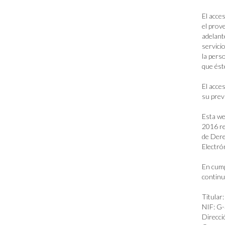
El acce
el prov
adelant
servici
la pers
que ést
El acce
su prev
Esta we
2016 re
de Dere
Electró
En cump
contin
Titul
NIF: G
Direcci