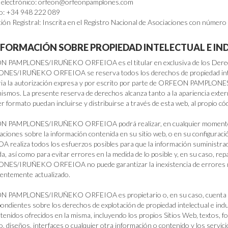
 electrónico: orfeon@orfeonpamplones.com
o: +34 948 222 089
ción Registral: Inscrita en el Registro Nacional de Asociaciones con número
INFORMACIÓN SOBRE PROPIEDAD INTELECTUAL E IN
 PAMPLONES/IRUÑEKO ORFEIOA es el titular en exclusiva de los Derech
ES/IRUÑEKO ORFEIOA se reserva todos los derechos de propiedad intelect
ia la autorización expresa y por escrito por parte de ORFEON PAMPLON
mismos. La presente reserva de derechos alcanza tanto a la apariencia exter
er formato puedan incluirse y distribuirse a través de esta web, al propio có
 PAMPLONES/IRUÑEKO ORFEIOA podrá realizar, en cualquier momento y si
zaciones sobre la información contenida en su sitio web, o en su conf
 realiza todos los esfuerzos posibles para que la información suministrad
a, así como para evitar errores en la medida de lo posible y, en su caso, r
ES/IRUÑEKO ORFEIOA no puede garantizar la inexistencia de errores ni 
ntemente actualizado.
 PAMPLONES/IRUÑEKO ORFEIOA es propietario o, en su caso, cuenta con 
ondientes sobre los derechos de explotación de propiedad intelectual e indu
tenidos ofrecidos en la misma, incluyendo los propios Sitios Web, textos, fot
o, diseños, interfaces o cualquier otra información o contenido y los servic