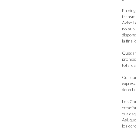
En ning
transmi
Aviso L
no subl
dispond
la final
Quedan 
prohibi
totalid
Cualqui
expresa
derecho
Los Con
creació
cualesq
Así, qu
los der