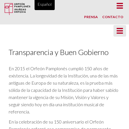
ORFEÓN PAMPLONÉS, DESDE 1865
Español
Toggl
navig
PRENSA
CONTACTO
Toggl
navig
Transparencia y Buen Gobierno
En 2015 el Orfeón Pamplonés cumplió 150 años de
existencia. La longevidad de la Institución, una de las más
antiguas de Europa de su naturaleza, es la prueba más
sólida de la capacidad de la Institución para haber sabido
mantener la vigencia de su Misión, Visión y Valores y
seguir siendo hoy en día una institución musical de
referencia.
En la celebración de su 150 aniversario el Orfeón
Pamplonés reforzó ese compromiso de permanente