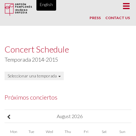
ORFEÓN PAMPLONÉS, SINCE 1865
English
Toggl
navig
PRESS
CONTACT US
Concert Schedule
Temporada 2014-2015
Seleccionar una temporada
Próximos conciertos
August
2026
Mon
Tue
Wed
Thu
Fri
Sat
Sun