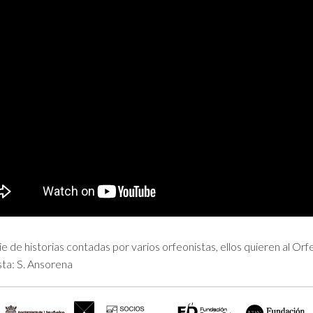
ie de historias contadas por varios orfeonistas, ellos quieren al O
sta: S. Ansorena