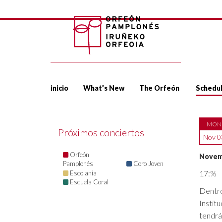
inicio
What’s New
The Orfeón
Schedu
MON
Próximos conciertos
Nov 0
Orfeón
Novemb
Pamplonés
Coro Joven
17:%
Escolanía
Escuela Coral
Dentro
Institu
tendrá