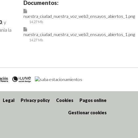
Documentos:
nuestra_ciudad_nuestra_voz_web3_ensayos_abiertos_1.png
0
, y
14.27 Mb
nía la
nuestra_ciudad_nuestra_voz_web3_ensayos_abiertos_1.png
14.27 Mb
Legal
Privacy policy
Cookies
Pagos online
Gestionar cookies