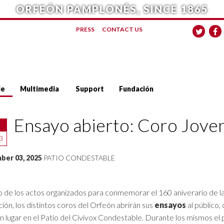
ORFEÓN PAMPLONÉS, SINCE 1865
PRESS
CONTACT US
le
Multimedia
Support
Fundación
Ensayo abierto: Coro Jove
3
er 03, 2025
PATIO CONDESTABLE
 de los actos organizados para conmemorar el 160 aniverario de l
ción, los distintos coros del Orfeón abrirán sus
ensayos
al público,
n lugar en el Patio del Civivox Condestable. Durante los mismos el 