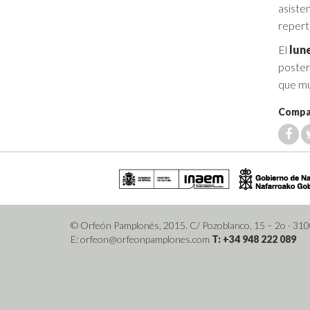
asiste
reperto
El
lune
poster
que mu
Compar
© Orfeón Pamplonés, 2015. C/ Pozoblanco, 15 – 2o
· 31
E: orfeon@orfeonpamplones.com
T: +34 948 222 089