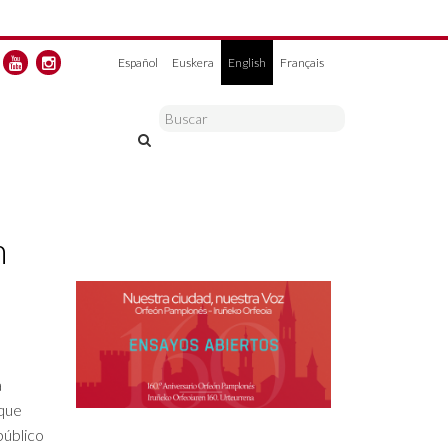
Español
Euskera
English
Français
n
a
 que
público