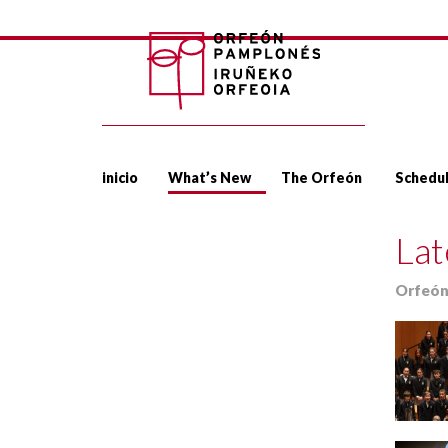
inicio
What’s New
The Orfeón
Schedu
Lat
Orfeó