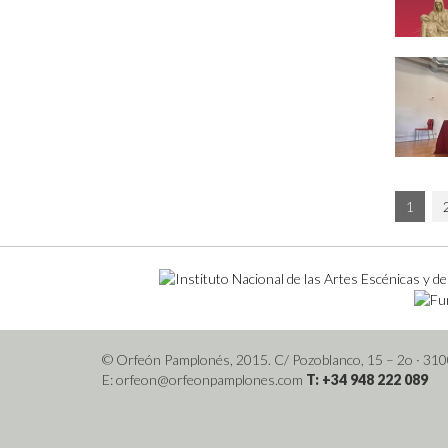
1
© Orfeón Pamplonés, 2015. C/ Pozoblanco, 15 – 2o
· 31
E: orfeon@orfeonpamplones.com
T: +34 948 222 089