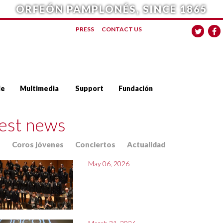
ORFEÓN PAMPLONÉS, SINCE 1865
PRESS
CONTACT US
le
Multimedia
Support
Fundación
est news
n
Coros jóvenes
Conciertos
Actualidad
May 06, 2026