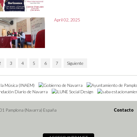
April 02, 2025
2
3
4
5
6
7
Siguiente
001 Pamplona (Navarra) España
Contacto