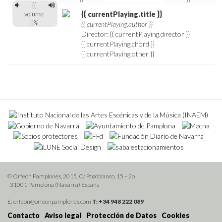
{{
volume
{{ currentPlaying.title }}
}}%
{{ currentPlaying.author }}
Director: {{ currentPlaying.director }}
{{ currentPlaying.chord }}
{{ currentPlaying.other }}
© Orfeón Pamplonés, 2015. C/ Pozoblanco, 15 – 2o
· 31001 Pamplona (Navarra) España
E: orfeon@orfeonpamplones.com
T: +34 948 222 089
Contacto
Aviso legal
Protección de Datos
Cookies